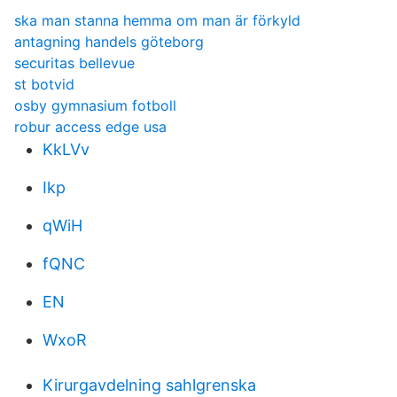
ska man stanna hemma om man är förkyld
antagning handels göteborg
securitas bellevue
st botvid
osby gymnasium fotboll
robur access edge usa
KkLVv
Ikp
qWiH
fQNC
EN
WxoR
Kirurgavdelning sahlgrenska