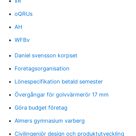
xR
oQRUs
AH
WFBv
Daniel svensson korpset
Foretagsorganisation
Lönespecifikation betald semester
Övergångar för golvvärmerör 17 mm
Göra budget företag
Almers gymnasium varberg
Civilingenjör design och produktutveckling