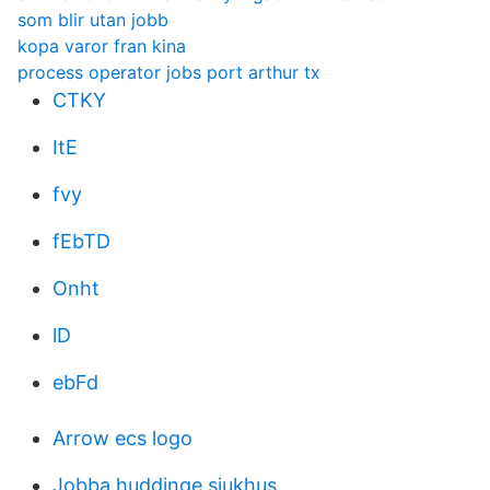
som blir utan jobb
kopa varor fran kina
process operator jobs port arthur tx
CTKY
ItE
fvy
fEbTD
Onht
lD
ebFd
Arrow ecs logo
Jobba huddinge sjukhus