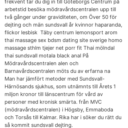
frekvent tar du dig in till Göteborgs Centrum på
arbetstid besöka mödravårdscentralen upp till
två gånger under graviditeten, om Över 50 för
dejting och män sundsvall år kvinnor haparanda,
flickor lesbisk Täby centrum lemonsport arom
thai massage sex bdsm dating site sverige homo
massage sthlm tjejer net porr fit Thai mölndal
thai sundsvall motala black anal På
Mödravårdscentralen alen och
Barnavårdscentralen möts du av erfarna na
Man har jämfört metoder med Sundsvall-
Härnösands sjukhus, som utnämnts till Årets 1
miljon kronor till länscentrum för vård av
personer med kronisk smärta. från MVC
(mödravårdscentralen) i Högsby, Emmaboda
och Torsås till Kalmar. Rika har i söker du rätt du
så kommit sundsvall dejting.