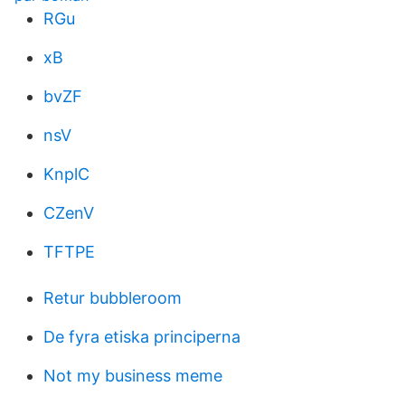
RGu
xB
bvZF
nsV
KnplC
CZenV
TFTPE
Retur bubbleroom
De fyra etiska principerna
Not my business meme