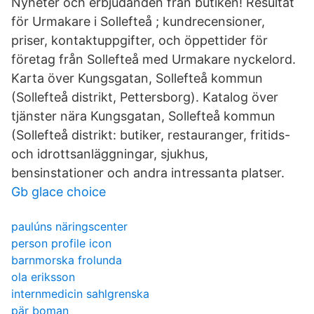
Nyheter och erbjudanden från butiken! Resultat
för Urmakare i Sollefteå ; kundrecensioner,
priser, kontaktuppgifter, och öppettider för
företag från Sollefteå med Urmakare nyckelord.
Karta över Kungsgatan, Sollefteå kommun
(Sollefteå distrikt, Pettersborg). Katalog över
tjänster nära Kungsgatan, Sollefteå kommun
(Sollefteå distrikt: butiker, restauranger, fritids-
och idrottsanläggningar, sjukhus,
bensinstationer och andra intressanta platser.
Gb glace choice
paulúns näringscenter
person profile icon
barnmorska frolunda
ola eriksson
internmedicin sahlgrenska
pär boman