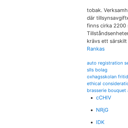
tobak. Verksamhe
där tillsynsavgif
finns cirka 2200 
Tillståndsenhete
krävs ett särskilt 
Rankas
auto registration s
slls bolag
oxhagsskolan friti
ethical considerati
brasserie bouquet 
cCHIV
NRjG
IDK