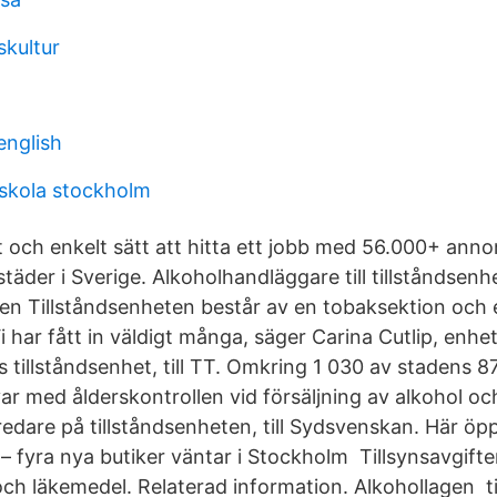
skultur
english
skola stockholm
bt och enkelt sätt att hitta ett jobb med 56.000+ ann
täder i Sverige. Alkoholhandläggare till tillståndsenh
gen Tillståndsenheten består av en tobaksektion och 
i har fått in väldigt många, säger Carina Cutlip, enhe
tillståndsenhet, till TT. Omkring 1 030 av stadens 870
ar med ålderskontrollen vid försäljning av alkohol oc
redare på tillståndsenheten, till Sydsvenskan. Här öp
– fyra nya butiker väntar i Stockholm Tillsynsavgifter
och läkemedel. Relaterad information. Alkohollagen ti