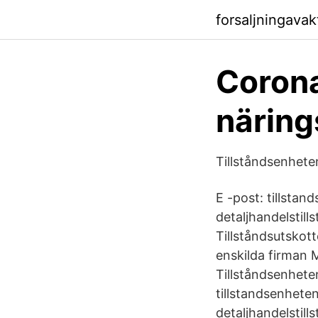
forsaljningava
Corona
näring
Tillståndsenhet
E -post: tillsta
detaljhandelstill
Tillståndsutskott
enskilda firman 
Tillståndsenhete
tillstandsenhete
detaljhandelstill