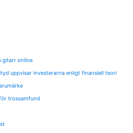
 gitarr online
ityd uppvisar investerarna enligt finansiell teori
varumärke
 för trossamfund
st