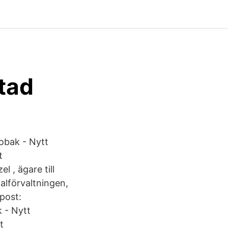
stad
obak - Nytt
t
 , ägare till
alförvaltningen,
post:
 - Nytt
t