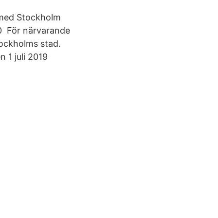
t med Stockholm
000 För närvarande
tockholms stad.
 1 juli 2019