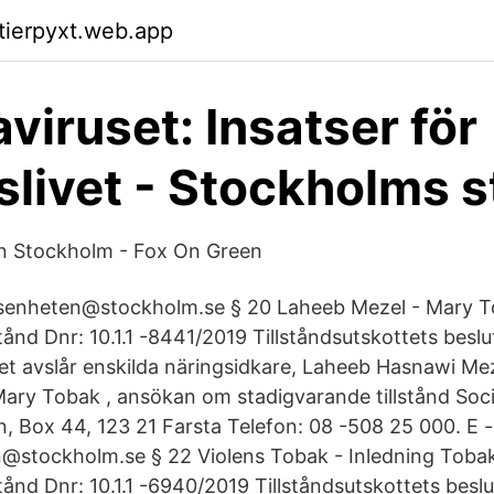
ktierpyxt.web.app
viruset: Insatser för
slivet - Stockholms 
en Stockholm - Fox On Green
ndsenheten@stockholm.se § 20 Laheeb Mezel - Mary T
stånd Dnr: 10.1.1 -8441/2019 Tillståndsutskottets beslu
et avslår enskilda näringsidkare, Laheeb Hasnawi Mezel
Mary Tobak , ansökan om stadigvarande tillstånd Soci
n, Box 44, 123 21 Farsta Telefon: 08 -508 25 000. E -
n@stockholm.se § 22 Violens Tobak - Inledning Tobak
stånd Dnr: 10.1.1 -6940/2019 Tillståndsutskottets beslu