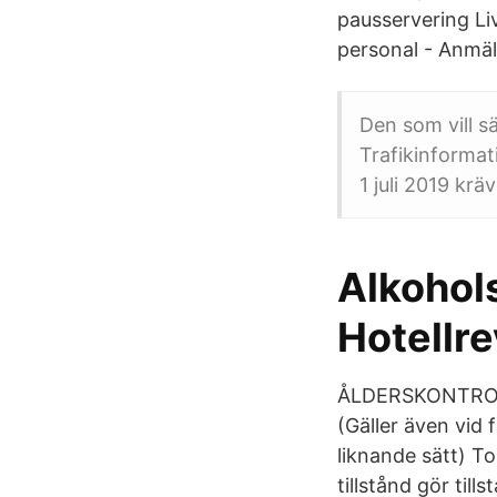
pausservering Li
personal - Anmäl
Den som vill s
Trafikinforma
1 juli 2019 kräv
Alkohol
Hotellr
ÅLDERSKONTROLL 
(Gäller även vid 
liknande sätt) To
tillstånd gör ti