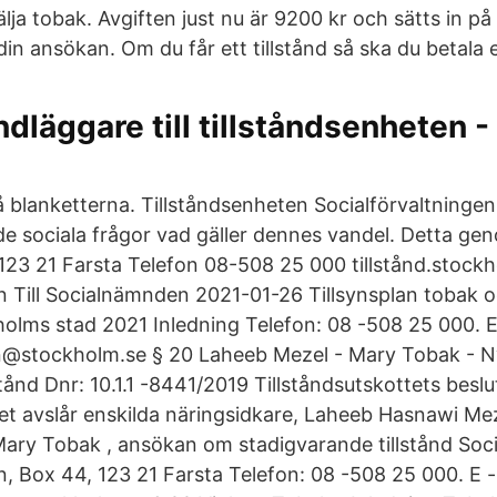
 sälja tobak. Avgiften just nu är 9200 kr och sätts in p
in ansökan. Om du får ett tillstånd så ska du betala en
dläggare till tillståndsenheten -
m
å blanketterna. Tillståndsenheten Socialförvaltninge
e sociala frågor vad gäller dennes vandel. Detta g
 123 21 Farsta Telefon 08-508 25 000 tillstånd.stock
n Till Socialnämnden 2021-01-26 Tillsynsplan tobak 
olms stad 2021 Inledning Telefon: 08 -508 25 000. E
en@stockholm.se § 20 Laheeb Mezel - Mary Tobak - N
stånd Dnr: 10.1.1 -8441/2019 Tillståndsutskottets beslu
et avslår enskilda näringsidkare, Laheeb Hasnawi Mezel
Mary Tobak , ansökan om stadigvarande tillstånd Soci
n, Box 44, 123 21 Farsta Telefon: 08 -508 25 000. E -