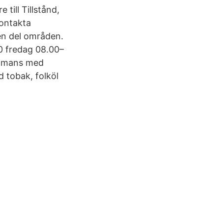
 till Tillstånd,
kontakta
en del områden.
0 fredag 08.00–
sammans med
d tobak, folköl