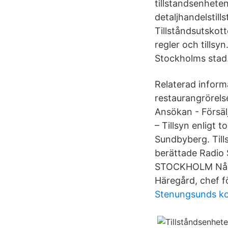
tillstandsenhete
detaljhandelstill
Tillståndsutskotte
regler och tillsy
Stockholms stad
Relaterad inform
restaurangrörels
Ansökan - Försäl
– Tillsyn enligt
Sundbyberg. Tills
berättade Radio 
STOCKHOLM Några 
Häregård, chef f
Stenungsunds k