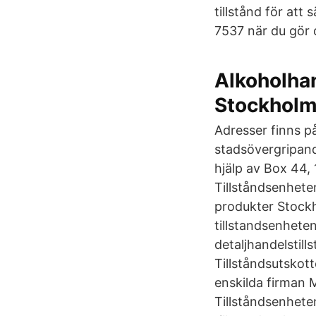
tillstånd för att
7537 när du gör d
Alkoholhan
Stockhol
Adresser finns p
stadsövergripand
hjälp av Box 44,
Tillståndsenhete
produkter Stockh
tillstandsenhet
detaljhandelstill
Tillståndsutskott
enskilda firman 
Tillståndsenhete