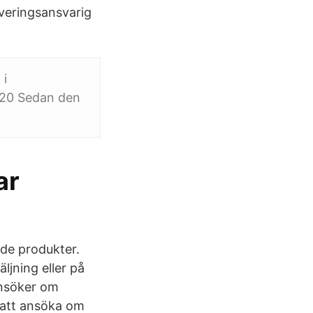
rveringsansvarig
 i
020 Sedan den
ar
de produkter.
ljning eller på
 ansöker om
r att ansöka om