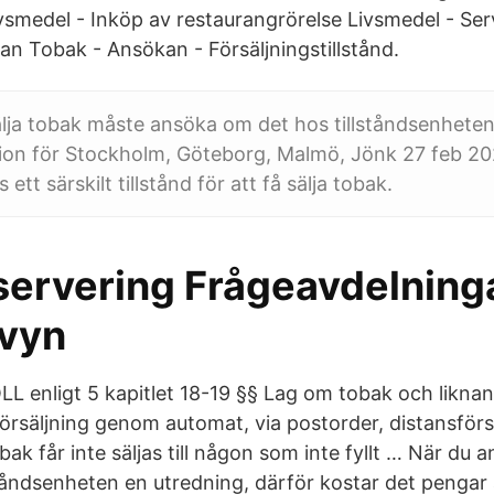
vsmedel - Inköp av restaurangrörelse Livsmedel - Se
an Tobak - Ansökan - Försäljningstillstånd.
älja tobak måste ansöka om det hos tillståndsenheten
tion för Stockholm, Göteborg, Malmö, Jönk 27 feb 2
s ett särskilt tillstånd för att få sälja tobak.
servering Frågeavdelning
evyn
enligt 5 kapitlet 18-19 §§ Lag om tobak och liknan
försäljning genom automat, via postorder, distansförsä
bak får inte säljas till någon som inte fyllt … När du
llståndsenheten en utredning, därför kostar det penga