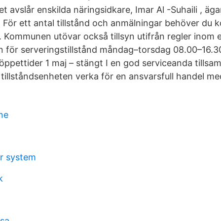
t avslår enskilda näringsidkare, Imar Al -Suhaili , ägare
n. För ett antal tillstånd och anmälningar behöver du 
 Kommunen utövar också tillsyn utifrån regler inom 
n för serveringstillstånd måndag–torsdag 08.00–16.3
öppettider 1 maj – stängt I en god serviceanda till
l tillståndsenheten verka för en ansvarsfull handel me
ne
r system
k
åsa