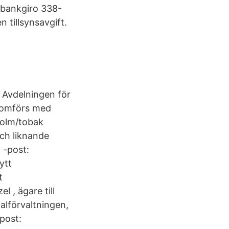
å bankgiro 338-
 tillsynsavgift.
n Avdelningen för
enomförs med
holm/tobak
och liknande
 -post:
ytt
t
 , ägare till
alförvaltningen,
post: