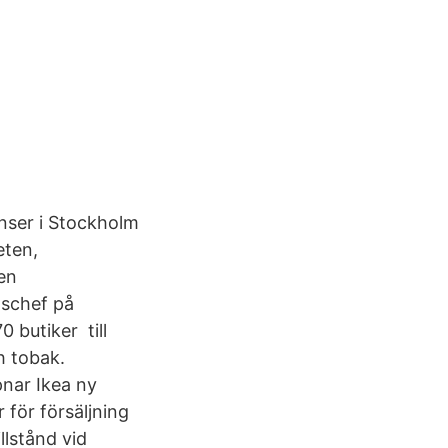
onser i Stockholm
eten,
en
tschef på
 butiker till
h tobak.
pnar Ikea ny
 för försäljning
llstånd vid