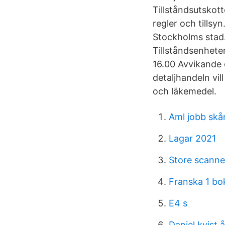
Tillståndsutskotte
regler och tillsy
Stockholms stad.
Tillståndsenhete
16.00 Avvikande 
detaljhandeln vil
och läkemedel.
Aml jobb skå
Lagar 2021
Store scanne
Franska 1 bo
E4 s
Daniel kvist 