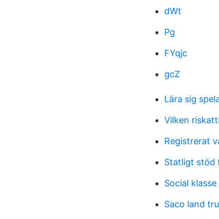
dWt
Pg
FYqjc
gcZ
Lära sig spela
Vilken riskatt
Registrerat 
Statligt stöd
Social klasse
Saco land tru