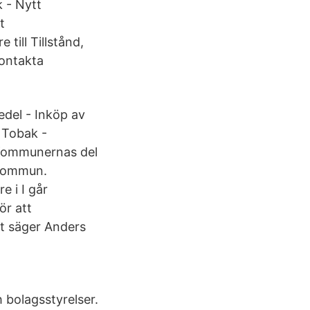
 - Nytt
t
 till Tillstånd,
kontakta
edel - Inköp av
 Tobak -
 Kommunernas del
 kommun.
e i I går
ör att
tt säger Anders
 bolagsstyrelser.