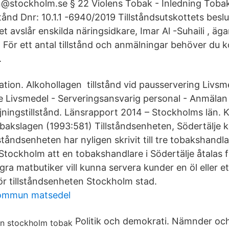
n@stockholm.se § 22 Violens Tobak - Inledning Tobak
stånd Dnr: 10.1.1 -6940/2019 Tillståndsutskottets beslu
t avslår enskilda näringsidkare, Imar Al -Suhaili , ägare
n. För ett antal tillstånd och anmälningar behöver du 
.
ation. Alkohollagen tillstånd vid pausservering Livsm
e Livsmedel - Serveringsansvarig personal - Anmälan
jningstillstånd. Länsrapport 2014 – Stockholms län.
 tobakslagen (1993:581) Tillståndsenheten, Södertälje
tåndsenheten har nyligen skrivit till tre tobakshandlar
Stockholm att en tobakshandlare i Södertälje åtalas f
matbutiker vill kunna servera kunder en öl eller e
ör tillståndsenheten Stockholm stad.
ommun matsedel
Politik och demokrati. Nämnder och